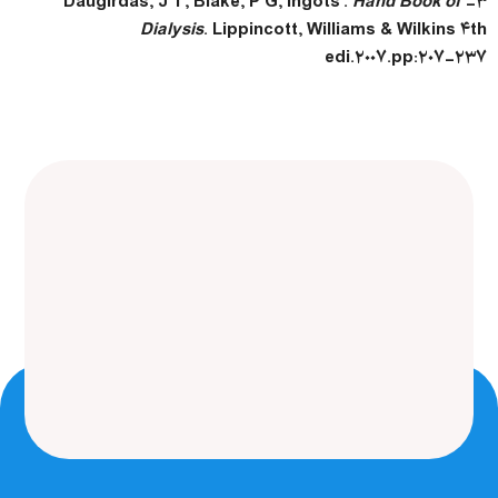
Daugirdas
, J T, Blake, P G, Ingots’.
Hand Book of
۳-
Dialysis
. Lippincott, Williams & Wilkins ۴
th
edi.۲۰۰۷.pp:۲۰۷-۲۳۷