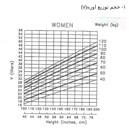
۱- حجم توزیع اوره(v)