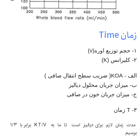
زمان Time
۱- حجم توزیع اوره(v)
۲- کلیرانس (K)
الف - KOA( ضریب سطح انتقال صافی )
ب- میزان جریان محلول دیالیز
ج- میزان جریان خون در صافی
T -۳ زمان
مدت زمان لازم برای دیالیز است تا ما به KT/V برابر با ۱/۳
برسیم