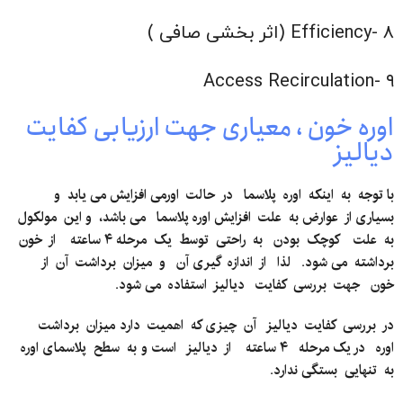
۸ -Efficiency (اثر بخشی صافی )
۹ -Access Recirculation
اوره خون ، معیاری جهت ارزیابی کفایت
دیالیز
با توجه
به
اینکه
اوره
پلاسما
در
حالت
اورمی افزایش می یابد
و
بسیاری از
عوارض به
علت
افزایش اوره پلاسما
می
باشد،
و این
مولکول
به
علت
کوچک
بودن
به
راحتی
توسط
یک
مرحله ۴ ساعته
از
خون
برداشته
می
شود
.
لذا
از
اندازه
گیری آن
و
میزان
برداشت
آن
از
خون
جهت
بررسی
کفایت
دیالیز
استفاده
می
شود.
در
بررسی
کفایت
دیالیز
آن
چیزی که
اهمیت
دارد
میزان
برداشت
اوره
در یک مرحله
۴ ساعته
از
دیالیز
است
و
به
سطح
پلاسمای اوره
به
تنهایی
بستگی ندارد.