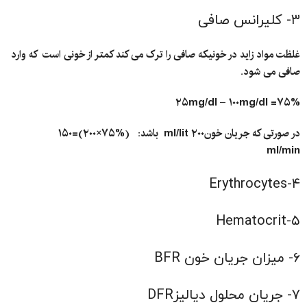
۳- کلیرانس صافی
غلظت مواد زاید در خونیکه صافی را ترک می کند کمتر از خونی است که وارد
صافی می شود.
۲۵mg/dl
–
۱۰۰mg/dl
۷۵
%=
در
صورتی که جریان خون
۲۰۰ ml/lit
باشد:
(%۷۵×۲۰۰)=۱۵۰
ml/min
۴-Erythrocytes
۵-Hematocrit
۶- میزان جریان خون BFR
۷- جریان محلول دیالیزDFR