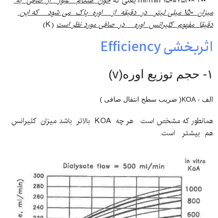
ml/min ۱۵۰=۷۵/۰× ۲۰۰ یعنی که
خون هنگام عبور از صافی به
میزان ۱۵۰ میلی لیتر در دقیقه از اوره پاک می شود که این
دقیقا مفهوم کلیرانس اوره در صافی مورد نظر است
(K)
اثربخشی Efficiency
۱- حجم توزیع اوره(v)
الف - KOA( ضریب سطح انتقال صافی )
همانطور که مشخص است هر چه KOA بالاتر باشد میزان کلیرانس
هم بیشتر است.