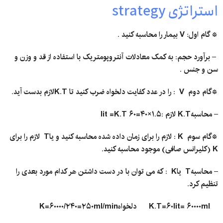
استراتژی strategy
* گام اول: V بیمار را محاسبه کنید .
– برآورد حجم: به کمک معادلات آنتروپومتریک با استفاده از قد و وزن و
سن و جنس .
*گام دوم V : را در عدد کفایت دلخواه ضرب کنید تا K.Tلازم بدست آید.
– محاسبهK.T لازم :۱.۵×۴۰=۶۰ lit =K.T
*گام سوم K : لازم را برای زمان داده شده محاسبه کنید و یاT لازم را برای
K (کلیرانس صافی) موجود محاسبه کنید.
– محاسبهT یاK : که می توان با در دست داشتن هر کدام مورد بعدی را
تنظیم کرد.
K.T=۶۰lit= ۶۰۰۰۰ml دلخواهK=۶۰۰۰۰/۲۴۰=۲۵۰ml/min