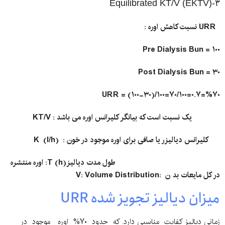
۳-(EKTV) Equilibrated KT/V
URR
نسبت کاهش اوره :
Pre Dialysis Bun = ۱۰۰
Post Dialysis Bun = ۳۰
URR = (۱۰۰-۳۰)/۱۰۰=۷۰/۱۰۰=۰.۷=%۷۰
یک نسبت است که بیانگر کلیرانس اوره می باشد :
KT/V
کلیرانس دیالیزر یا صافی برای اوره موجود در خون :
(l/h)
K
طول مدت دیالیز
):
T (h
اوره
منتشره
در کل مایعات بد
ن :
V: Volume Distribution
میزان دیالیز تجویز شده URR
زمانی دیالیز کفایت مناسبی دارد. که حدود ۷۰% اوره موجود در