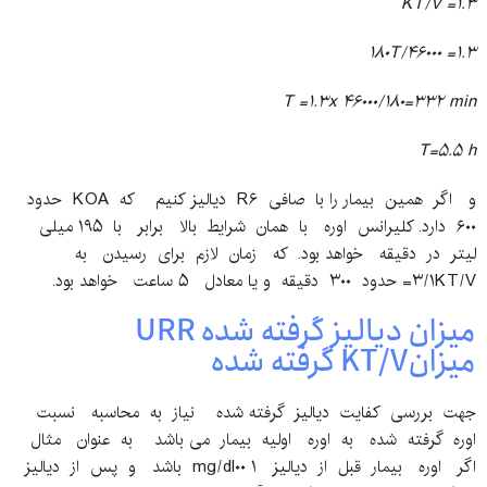
KT/V =۱.۳
۱۸۰T/۴۶۰۰۰ =۱.۳
T =۱.۳x ۴۶۰۰۰/۱۸۰=۳۳۲ min
T=۵.۵ h
و اگر همین بیمار را با صافی R۶ دیالیز کنیم که KOA حدود
۶۰۰ دارد. کلیرانس اوره با همان شرایط بالا برابر با ۱۹۵ میلی
لیتر در دقیقه خواهد بود. که زمان لازم برای رسیدن به
۳/۱KT/V= حدود ۳۰۰ دقیقه و یا معادل ۵ ساعت خواهد بود.
میزان دیالیز گرفته شده URR
میزانKT/V گرفته شده
جهت بررسی کفایت دیالیز گرفته شده نیاز به محاسبه نسبت
اوره گرفته شده به اوره اولیه بیمار می باشد به عنوان مثال
اگر اوره بیمار قبل از دیالیز mg/dl۰۰ ۱ باشد و پس از دیالیز